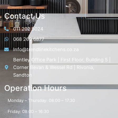
Contact Us
011 202 5024
068 260 6877
Info@trendlinekitchens.co.za
Bentley Office Park | First Floor, Building 5 |
Corner Bevan & Wessel Rd | Rivonia,
Sandton
Operation Hours
Monday – Thursday: 08:00 – 17:30
Friday: 08:00 – 16:30