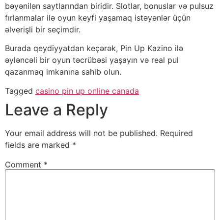
bəyənilən saytlarından biridir. Slotlar, bonuslar və pulsuz
fırlanmalar ilə oyun keyfi yaşamaq istəyənlər üçün
əlverişli bir seçimdir.
Burada qeydiyyatdan keçərək, Pin Up Kazino ilə
əyləncəli bir oyun təcrübəsi yaşayın və real pul
qazanmaq imkanına sahib olun.
Tagged
casino pin up online canada
Leave a Reply
Your email address will not be published.
Required
fields are marked
*
Comment
*