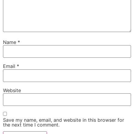
Name
*
Email
*
Website
Save my name, email, and website in this browser for
the next time I comment.