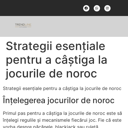
Strategii esențiale
pentru a câștiga la
jocurile de noroc
Strategii esențiale pentru a câștiga la jocurile de noroc
Înțelegerea jocurilor de noroc
Primul pas pentru a câștiga la jocurile de noroc este să
înțelegi regulile și mecanismele fiecărui joc. Fie că este
vorba despre păcănele, blackjack sau ruletă,