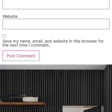
Website
Save my name, email, and website in this browser for
the next time I comment.