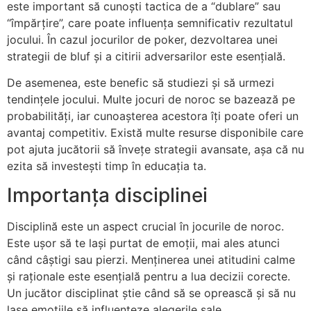
este important să cunoști tactica de a “dublare” sau
“împărțire”, care poate influența semnificativ rezultatul
jocului. În cazul jocurilor de poker, dezvoltarea unei
strategii de bluf și a citirii adversarilor este esențială.
De asemenea, este benefic să studiezi și să urmezi
tendințele jocului. Multe jocuri de noroc se bazează pe
probabilități, iar cunoașterea acestora îți poate oferi un
avantaj competitiv. Există multe resurse disponibile care
pot ajuta jucătorii să învețe strategii avansate, așa că nu
ezita să investești timp în educația ta.
Importanța disciplinei
Disciplină este un aspect crucial în jocurile de noroc.
Este ușor să te lași purtat de emoții, mai ales atunci
când câștigi sau pierzi. Menținerea unei atitudini calme
și raționale este esențială pentru a lua decizii corecte.
Un jucător disciplinat știe când să se oprească și să nu
lase emoțiile să influențeze alegerile sale.