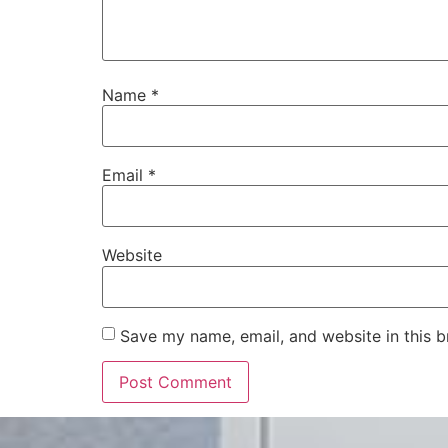
Name
*
Email
*
Website
Save my name, email, and website in this b