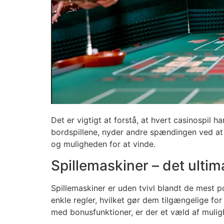
Det er vigtigt at forstå, at hvert casinospil 
bordspillene, nyder andre spændingen ved at 
og muligheden for at vinde.
Spillemaskiner – det ultim
Spillemaskiner er uden tvivl blandt de mest 
enkle regler, hvilket gør dem tilgængelige f
med bonusfunktioner, er der et væld af mulig