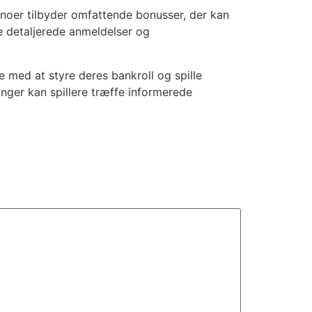
sinoer tilbyder omfattende bonusser, der kan
te detaljerede anmeldelser og
re med at styre deres bankroll og spille
inger kan spillere træffe informerede