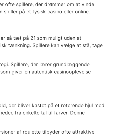
er ofte spillere, der drømmer om at vinde
spiller på et fysisk casino eller online.
r er så tæt på 21 som muligt uden at
tisk tænkning. Spillere kan vælge at stå, tage
tegi. Spillere, der lærer grundlæggende
, som giver en autentisk casinooplevelse
ld, der bliver kastet på et roterende hjul med
der, fra enkelte tal til farver. Denne
ioner af roulette tilbyder ofte attraktive