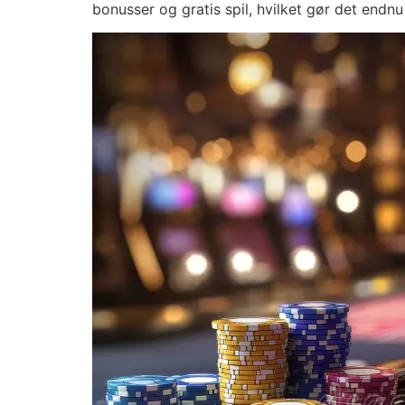
bonusser og gratis spil, hvilket gør det endnu