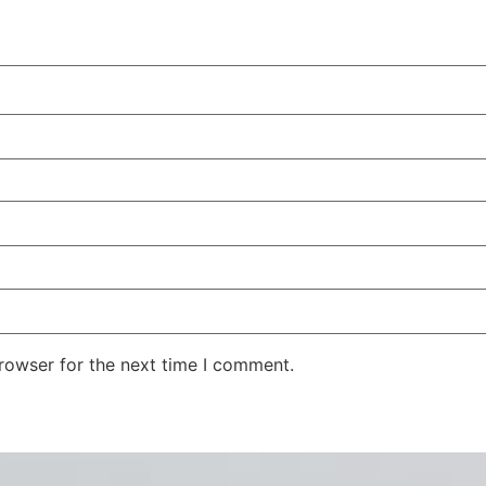
rowser for the next time I comment.