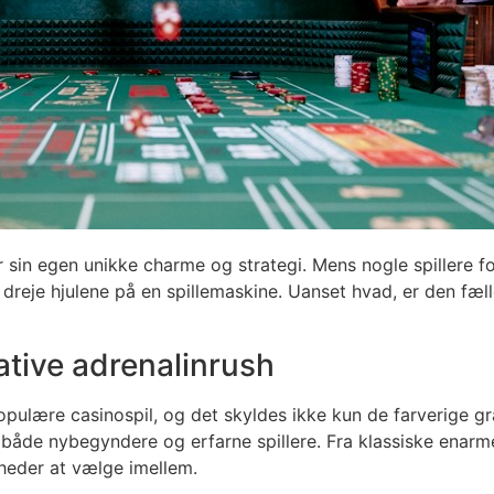
har sin egen unikke charme og strategi. Mens nogle spillere 
dreje hjulene på en spillemaskine. Uanset hvad, er den fæl
ative adrenalinrush
populære casinospil, og det skyldes ikke kun de farverige 
or både nybegyndere og erfarne spillere. Fra klassiske enar
heder at vælge imellem.