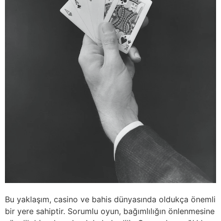
Bu yaklaşım, casino ve bahis dünyasında oldukça önemli
bir yere sahiptir. Sorumlu oyun, bağımlılığın önlenmesine