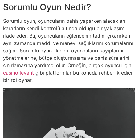
Sorumlu Oyun Nedir?
Sorumlu oyun, oyuncuların bahis yaparken alacakları
kararların kendi kontrolü altında olduğu bir yaklaşımı
ifade eder. Bu, oyuncuların eğlencenin tadını çıkarırken
aynı zamanda maddi ve manevi sağlıklarını korumalarını
sağlar. Sorumlu oyun ilkeleri, oyuncuların kayıplarını
yönetmelerine, bütçe oluşturmasına ve bahis sürelerini
sınırlamasına yardımcı olur. Örneğin, birçok oyuncu için
casino levant
gibi platformlar bu konuda rehberlik edici
bir rol oynar.