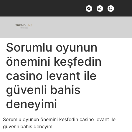
Sorumlu oyunun
önemini keşfedin
casino levant ile
güvenli bahis
deneyimi
Sorumlu oyunun önemini keşfedin casino levant ile
güvenli bahis deneyimi