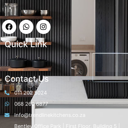
Quick Link
Contact Us
011 202 5024
068 260 6877
Info@trendlinekitchens.co.za
Bentley Office Park | First Floor, Building 5 |