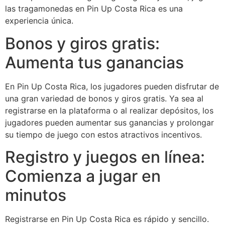
las tragamonedas en Pin Up Costa Rica es una
experiencia única.
Bonos y giros gratis:
Aumenta tus ganancias
En Pin Up Costa Rica, los jugadores pueden disfrutar de
una gran variedad de bonos y giros gratis. Ya sea al
registrarse en la plataforma o al realizar depósitos, los
jugadores pueden aumentar sus ganancias y prolongar
su tiempo de juego con estos atractivos incentivos.
Registro y juegos en línea:
Comienza a jugar en
minutos
Registrarse en Pin Up Costa Rica es rápido y sencillo.