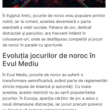
În Egiptul Antic, jocurile de noroc erau populare printre
nobili, iar la romani, acestea deveniseră o parte
esențială a vieții sociale. Paharul de joc, dedicat
distracției și pariurilor, era frecvent întâlnit în
colosseum-uri, unde se desfășurau competiții și jocuri
de noroc în paralel cu sporturile.
Evoluția jocurilor de noroc în
Evul Mediu
În Evul Mediu, jocurile de noroc au suferit o
transformare semnificativă, având parte de reglementări
stricte impuse de biserică și autorități. Cu toate
acestea, aceste restricții nu au oprit popularitatea
jocurilor. În Europa, apariția cărților de joc a adus o
nouă dimensiune distracției, iar jocuri precum pokerul
au început să capteze interesul maselor.