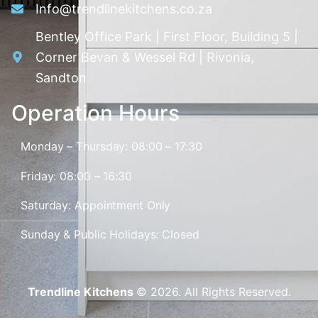
Info@trendlinekitchens.co.za
Bentley Office Park | First Floor, Building 5 |
Corner Bevan & Wessel Rd | Rivonia,
Sandton
Operation Hours
Monday – Thursday: 08:00 – 17:30
Friday: 08:00 – 16:30
Saturday: Appointment Only
Sunday & Public Holidays: Closed
Trendline Kitchens
© 2026. All Rights Reserved.