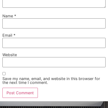
Name
*
Email
*
Website
Save my name, email, and website in this browser for
the next time I comment.