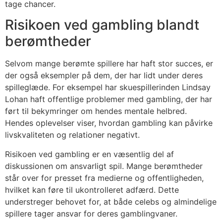
tage chancer.
Risikoen ved gambling blandt
berømtheder
Selvom mange berømte spillere har haft stor succes, er
der også eksempler på dem, der har lidt under deres
spilleglæde. For eksempel har skuespillerinden Lindsay
Lohan haft offentlige problemer med gambling, der har
ført til bekymringer om hendes mentale helbred.
Hendes oplevelser viser, hvordan gambling kan påvirke
livskvaliteten og relationer negativt.
Risikoen ved gambling er en væsentlig del af
diskussionen om ansvarligt spil. Mange berømtheder
står over for presset fra medierne og offentligheden,
hvilket kan føre til ukontrolleret adfærd. Dette
understreger behovet for, at både celebs og almindelige
spillere tager ansvar for deres gamblingvaner.