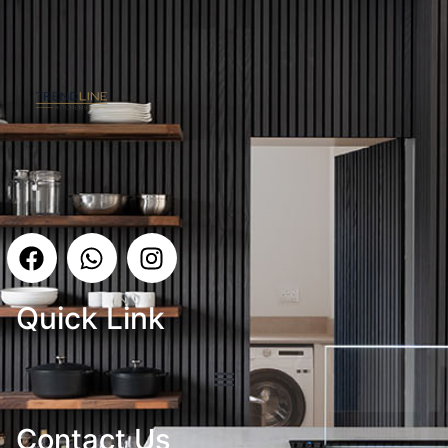
Quick Link
Contact Us