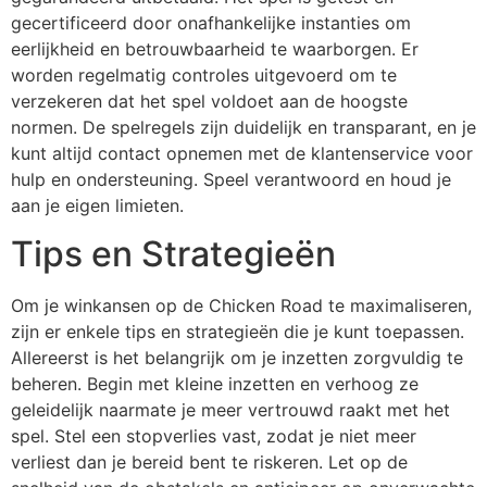
gecertificeerd door onafhankelijke instanties om
eerlijkheid en betrouwbaarheid te waarborgen. Er
worden regelmatig controles uitgevoerd om te
verzekeren dat het spel voldoet aan de hoogste
normen. De spelregels zijn duidelijk en transparant, en je
kunt altijd contact opnemen met de klantenservice voor
hulp en ondersteuning. Speel verantwoord en houd je
aan je eigen limieten.
Tips en Strategieën
Om je winkansen op de Chicken Road te maximaliseren,
zijn er enkele tips en strategieën die je kunt toepassen.
Allereerst is het belangrijk om je inzetten zorgvuldig te
beheren. Begin met kleine inzetten en verhoog ze
geleidelijk naarmate je meer vertrouwd raakt met het
spel. Stel een stopverlies vast, zodat je niet meer
verliest dan je bereid bent te riskeren. Let op de