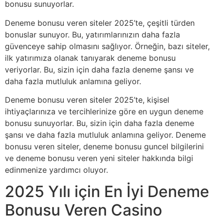
bonusu sunuyorlar.
Deneme bonusu veren siteler 2025’te, çeşitli türden
bonuslar sunuyor. Bu, yatırımlarınızın daha fazla
güvenceye sahip olmasını sağlıyor. Örneğin, bazı siteler,
ilk yatırımıza olanak tanıyarak deneme bonusu
veriyorlar. Bu, sizin için daha fazla deneme şansı ve
daha fazla mutluluk anlamına geliyor.
Deneme bonusu veren siteler 2025’te, kişisel
ihtiyaçlarınıza ve tercihlerinize göre en uygun deneme
bonusu sunuyorlar. Bu, sizin için daha fazla deneme
şansı ve daha fazla mutluluk anlamına geliyor. Deneme
bonusu veren siteler, deneme bonusu guncel bilgilerini
ve deneme bonusu veren yeni siteler hakkında bilgi
edinmenize yardımcı oluyor.
2025 Yılı için En İyi Deneme
Bonusu Veren Casino