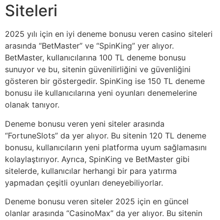
Siteleri
2025 yılı için en iyi deneme bonusu veren casino siteleri
arasında “BetMaster” ve “SpinKing” yer alıyor.
BetMaster, kullanıcılarına 100 TL deneme bonusu
sunuyor ve bu, sitenin güvenilirliğini ve güvenliğini
gösteren bir göstergedir. SpinKing ise 150 TL deneme
bonusu ile kullanıcılarına yeni oyunları denemelerine
olanak tanıyor.
Deneme bonusu veren yeni siteler arasında
“FortuneSlots” da yer alıyor. Bu sitenin 120 TL deneme
bonusu, kullanıcıların yeni platforma uyum sağlamasını
kolaylaştırıyor. Ayrıca, SpinKing ve BetMaster gibi
sitelerde, kullanıcılar herhangi bir para yatırma
yapmadan çeşitli oyunları deneyebiliyorlar.
Deneme bonusu veren siteler 2025 için en güncel
olanlar arasında “CasinoMax” da yer alıyor. Bu sitenin