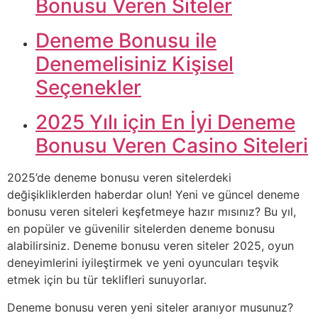
Bonusu Veren Siteler
Deneme Bonusu ile
Denemelisiniz Kişisel
Seçenekler
2025 Yılı için En İyi Deneme
Bonusu Veren Casino Siteleri
2025’de deneme bonusu veren sitelerdeki
değişikliklerden haberdar olun! Yeni ve güncel deneme
bonusu veren siteleri keşfetmeye hazır mısınız? Bu yıl,
en popüler ve güvenilir sitelerden deneme bonusu
alabilirsiniz. Deneme bonusu veren siteler 2025, oyun
deneyimlerini iyileştirmek ve yeni oyuncuları teşvik
etmek için bu tür teklifleri sunuyorlar.
Deneme bonusu veren yeni siteler aranıyor musunuz?