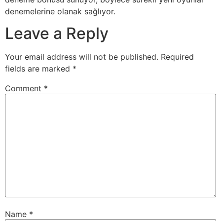
denemelerine olanak sağlıyor.
Leave a Reply
Your email address will not be published.
Required
fields are marked
*
Comment
*
Name
*