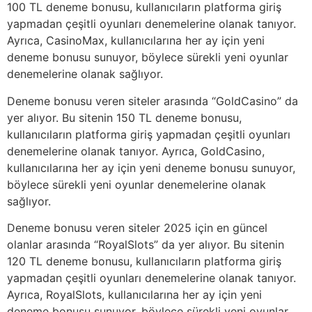
100 TL deneme bonusu, kullanıcıların platforma giriş
yapmadan çeşitli oyunları denemelerine olanak tanıyor.
Ayrıca, CasinoMax, kullanıcılarına her ay için yeni
deneme bonusu sunuyor, böylece sürekli yeni oyunlar
denemelerine olanak sağlıyor.
Deneme bonusu veren siteler arasında “GoldCasino” da
yer alıyor. Bu sitenin 150 TL deneme bonusu,
kullanıcıların platforma giriş yapmadan çeşitli oyunları
denemelerine olanak tanıyor. Ayrıca, GoldCasino,
kullanıcılarına her ay için yeni deneme bonusu sunuyor,
böylece sürekli yeni oyunlar denemelerine olanak
sağlıyor.
Deneme bonusu veren siteler 2025 için en güncel
olanlar arasında “RoyalSlots” da yer alıyor. Bu sitenin
120 TL deneme bonusu, kullanıcıların platforma giriş
yapmadan çeşitli oyunları denemelerine olanak tanıyor.
Ayrıca, RoyalSlots, kullanıcılarına her ay için yeni
deneme bonusu sunuyor, böylece sürekli yeni oyunlar