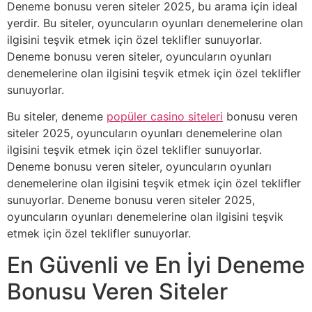
Deneme bonusu veren siteler 2025, bu arama için ideal
yerdir. Bu siteler, oyuncuların oyunları denemelerine olan
ilgisini teşvik etmek için özel teklifler sunuyorlar.
Deneme bonusu veren siteler, oyuncuların oyunları
denemelerine olan ilgisini teşvik etmek için özel teklifler
sunuyorlar.
Bu siteler, deneme
popüler casino siteleri
bonusu veren
siteler 2025, oyuncuların oyunları denemelerine olan
ilgisini teşvik etmek için özel teklifler sunuyorlar.
Deneme bonusu veren siteler, oyuncuların oyunları
denemelerine olan ilgisini teşvik etmek için özel teklifler
sunuyorlar. Deneme bonusu veren siteler 2025,
oyuncuların oyunları denemelerine olan ilgisini teşvik
etmek için özel teklifler sunuyorlar.
En Güvenli ve En İyi Deneme
Bonusu Veren Siteler