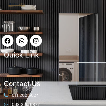
Quick Link
Contact Us
011 202 5024
068 260 6877