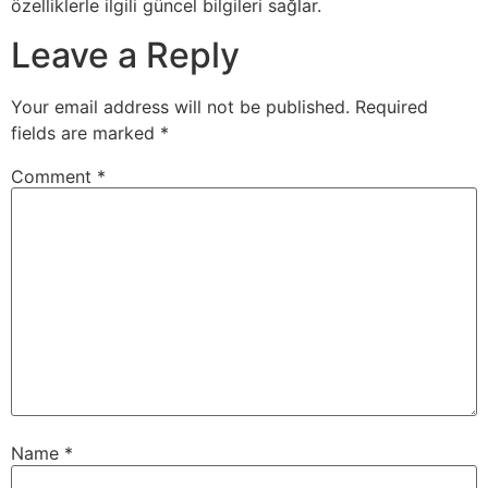
özelliklerle ilgili güncel bilgileri sağlar.
Leave a Reply
Your email address will not be published.
Required
fields are marked
*
Comment
*
Name
*