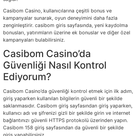
Casibom Casino, kullanıcılarına çeşitli bonus ve
kampanyalar sunarak, oyun deneyimini daha fazla
zenginleştirir. casibom giris sayfasında, yeni kaydolma
bonusları, yatırımların üzerine ek bonuslar ve diğer özel
kampanyaları bulabilirsiniz.
Casibom Casino’da
Güvenliği Nasıl Kontrol
Ediyorum?
Casibom Casino’da güvenliği kontrol etmek için ilk adım,
giriş yaparken kullanılan bilgilerin güvenli bir şekilde
saklanmasıdır. Casibom giriş sayfasından giriş yaparken,
kullanıcı adı ve şifrenizi gizli bir şekilde girin ve internet
bağlantınızı güvenli HTTPS protokolü üzerinden yapın.
Casibom 158 giriş sayfasından da güvenli bir şekilde
giriş yapabilirsiniz.