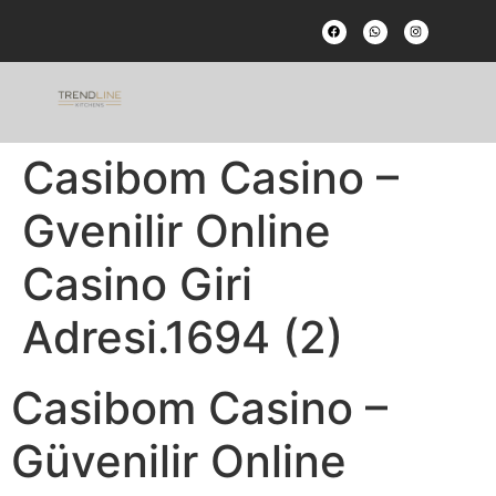
Casibom Casino –
Gvenilir Online
Casino Giri
Adresi.1694 (2)
Casibom Casino –
Güvenilir Online