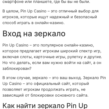
смартфоне или планшете, где бы вы не были.
В целом, Pin Up Casino – это отличный выбор для
игроков, которые ищут надежный и безопасный
способ играть в онлайн-казино.
Вход на зеркало
Pin Up Casino – это популярное онлайн-казино,
которое предлагает игрокам широкий спектр игр,
включая слоты, карточные игры, рулетку и другие.
Но что делать, если вам нужно войти на сайт, а он
заблокирован?
В этом случае, зеркало – это ваш выход. Зеркало Pin
Up Casino – это официальный сайт, который
позволяет игрокам продолжать играть, не
зависящий от блокировки основного сайта.
Как найти зеркало Pin Up