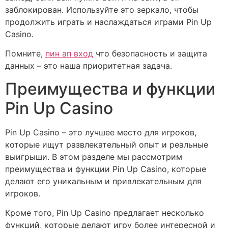
заблокирован. Используйте это зеркало, чтобы
продолжить играть и наслаждаться играми Pin Up
Casino.
Помните,
пин ап вход
что безопасность и защита
данных – это наша приоритетная задача.
Преимущества и функции
Pin Up Casino
Pin Up Casino – это лучшее место для игроков,
которые ищут развлекательный опыт и реальные
выигрыши. В этом разделе мы рассмотрим
преимущества и функции Pin Up Casino, которые
делают его уникальным и привлекательным для
игроков.
Кроме того, Pin Up Casino предлагает несколько
функций, которые делают игру более интересной и