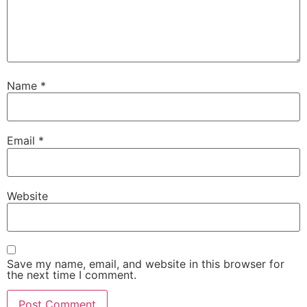
Name
*
Email
*
Website
Save my name, email, and website in this browser for
the next time I comment.