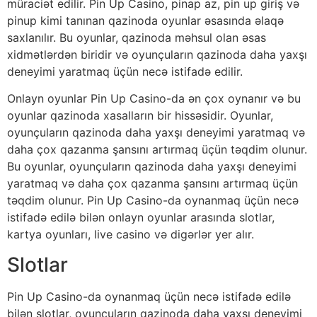
müraciət edilir. Pin Up Casino, pinap az, pin up giriş və
pinup kimi tanınan qazinoda oyunlar əsasında əlaqə
saxlanılır. Bu oyunlar, qazinoda məhsul olan əsas
xidmətlərdən biridir və oyunçuların qazinoda daha yaxşı
deneyimi yaratmaq üçün necə istifadə edilir.
Onlayn oyunlar Pin Up Casino-da ən çox oynanır və bu
oyunlar qazinoda xasalların bir hissəsidir. Oyunlar,
oyunçuların qazinoda daha yaxşı deneyimi yaratmaq və
daha çox qazanma şansını artırmaq üçün təqdim olunur.
Bu oyunlar, oyunçuların qazinoda daha yaxşı deneyimi
yaratmaq və daha çox qazanma şansını artırmaq üçün
təqdim olunur. Pin Up Casino-da oynanmaq üçün necə
istifadə edilə bilən onlayn oyunlar arasında slotlar,
kartya oyunları, live casino və digərlər yer alır.
Slotlar
Pin Up Casino-da oynanmaq üçün necə istifadə edilə
bilən slotlar, oyunçuların qazinoda daha yaxşı deneyimi