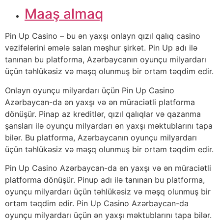
Maaş almaq
Pin Up Casino – bu ən yaxşı onlayn qızıl qalıq casino
vəzifələrini əmələ salan məşhur şirkət. Pin Up adı ilə
tanınan bu platforma, Azərbaycanın oyunçu milyardarı
üçün təhlükəsiz və məşq olunmuş bir ortam təqdim edir.
Onlayn oyunçu milyardarı üçün Pin Up Casino
Azərbaycan-da ən yaxşı və ən müraciətli platforma
dönüşür. Pinap az kreditlər, qızıl qalıqlar və qazanma
şansları ilə oyunçu milyardarı ən yaxşı məktublarını tapa
bilər. Bu platforma, Azərbaycanın oyunçu milyardarı
üçün təhlükəsiz və məşq olunmuş bir ortam təqdim edir.
Pin Up Casino Azərbaycan-da ən yaxşı və ən müraciətli
platforma dönüşür. Pinup adı ilə tanınan bu platforma,
oyunçu milyardarı üçün təhlükəsiz və məşq olunmuş bir
ortam təqdim edir. Pin Up Casino Azərbaycan-da
oyunçu milyardarı üçün ən yaxşı məktublarını tapa bilər.