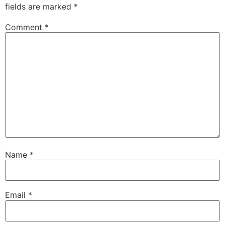
fields are marked
*
Comment
*
Name
*
Email
*