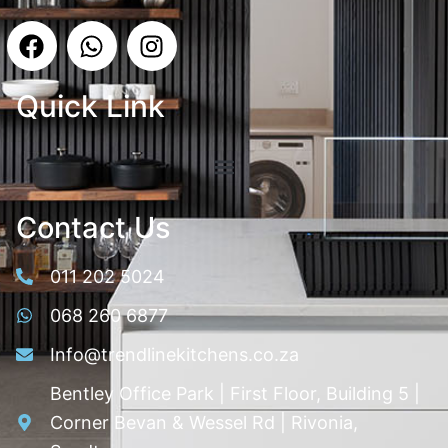
Quick Link
Contact Us
011 202 5024
068 260 6877
Info@trendlinekitchens.co.za
Bentley Office Park | First Floor, Building 5 |
Corner Bevan & Wessel Rd | Rivonia,