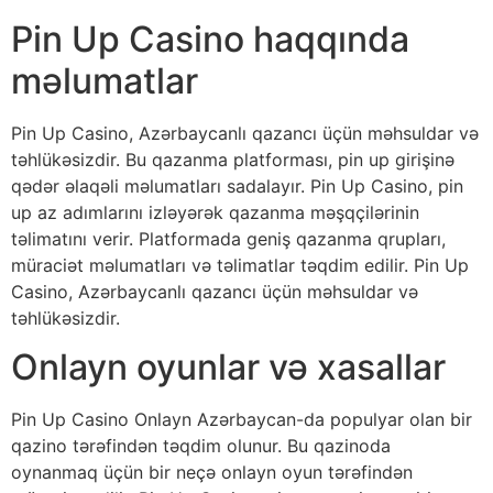
Pin Up Casino haqqında
məlumatlar
Pin Up Casino, Azərbaycanlı qazancı üçün məhsuldar və
təhlükəsizdir. Bu qazanma platforması, pin up girişinə
qədər əlaqəli məlumatları sadalayır. Pin Up Casino, pin
up az adımlarını izləyərək qazanma məşqçilərinin
təlimatını verir. Platformada geniş qazanma qrupları,
müraciət məlumatları və təlimatlar təqdim edilir. Pin Up
Casino, Azərbaycanlı qazancı üçün məhsuldar və
təhlükəsizdir.
Onlayn oyunlar və xasallar
Pin Up Casino Onlayn Azərbaycan-da populyar olan bir
qazino tərəfindən təqdim olunur. Bu qazinoda
oynanmaq üçün bir neçə onlayn oyun tərəfindən