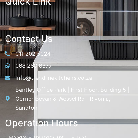
Quick Link
Contact Us
011 202 5024
068 260 6877
Info@trendlinekitchens.co.za
Bentley Office Park | First Floor, Building 5 |
Corner Bevan & Wessel Rd | Rivonia,
Sandton
Operation Hours
Monday – Thursday: 08:00 – 17:30