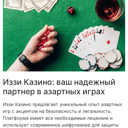
Иззи Казино: ваш надежный
партнер в азартных играх
Иззи Казино предлагает уникальный опыт азартных
игр с акцентом на безопасность и легальность.
Платформа имеет все необходимые лицензии и
использует современное шифрование для защиты