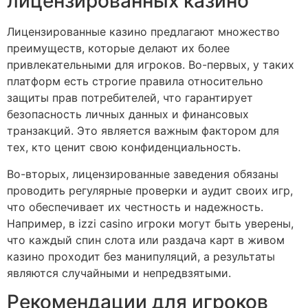
лицензированных казино
Лицензированные казино предлагают множество
преимуществ, которые делают их более
привлекательными для игроков. Во-первых, у таких
платформ есть строгие правила относительно
защиты прав потребителей, что гарантирует
безопасность личных данных и финансовых
транзакций. Это является важным фактором для
тех, кто ценит свою конфиденциальность.
Во-вторых, лицензированные заведения обязаны
проводить регулярные проверки и аудит своих игр,
что обеспечивает их честность и надежность.
Например, в izzi casino игроки могут быть уверены,
что каждый спин слота или раздача карт в живом
казино проходит без манипуляций, а результаты
являются случайными и непредвзятыми.
Рекомендации для игроков