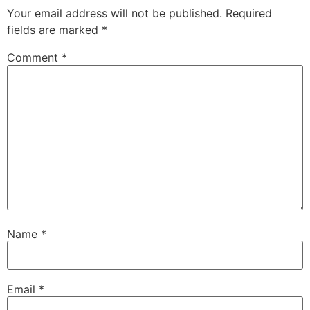
Your email address will not be published.
Required
fields are marked
*
Comment
*
Name
*
Email
*