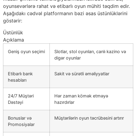
oyunsevərlərə rahat və etibarlı oyun mühiti təqdim edir.
Aşağıdakı cədvəl platformanın bəzi əsas üstünlüklərini
göstərir:
Üstünlük
Açıklama
Geniş oyun seçimi
Slotlar, stol oyunları, canlı kazino və
digər oyunlar
Etibarlı bank
Sakit və sürətli əməliyyatlar
hesabları
24/7 Müştəri
Hər zaman kömək etməyə
Dəstəyi
hazırdırlar
Bonuslar və
Müştərilərin oyun təcrübəsini artırır
Promosiyalar