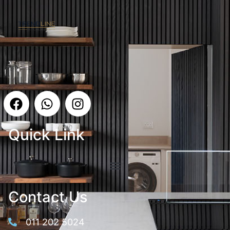
Quick Link
Contact Us
011 202 5024