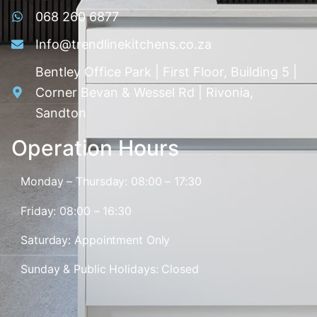
068 260 6877
Info@trendlinekitchens.co.za
Bentley Office Park | First Floor, Building 5 |
Corner Bevan & Wessel Rd | Rivonia,
Sandton
Operation Hours
Monday – Thursday: 08:00 – 17:30
Friday: 08:00 – 16:30
Saturday: Appointment Only
Sunday & Public Holidays: Closed