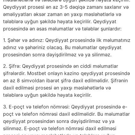
Qeydiyyat prosesi ən az 3-5 dəqiqə zamanı saxlanır və
əməliyyatları əksər zaman ən yaxşı məsləhətlərlə və
tələblərə uyğun şəkildə həyata keçirilir. Qeydiyyat
prosesində ən əsas məlumatlar və tələblər şunlardır:
1. Şəhər və adınız: Qeydiyyat prosesində ilk məlumatınız
adınız və şəhəriniz olacaq. Bu məlumatlar qeydiyyat
prosesindən sonra dəyişdirilməz və ya silinməz.
2. Şifrə: Qeydiyyat prosesində ən ciddi məlumatlar
şifrələrdir. Mostbet onlayn kazino qeydiyyat prosesində
ən az 8 simvoldan ibarət şifrə daxil edilməlidir. Şifrənin
daxil edilməsi prosesi ən yaxşı məsləhətlərlə və
tələblərə uyğun şəkildə həyata keçirilir.
3. E-poçt və telefon nömrəsi: Qeydiyyat prosesində e-
poçt və telefon nömrəsi daxil edilməlidir. Bu məlumatlar
qeydiyyat prosesindən sonra dəyişdirilməz və ya
silinməz. E-poçt və telefon nömrəsi daxil edilməsi