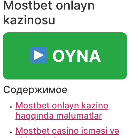
Mostbet onlayn
kazinosu
OYNA
Содержимое
Mostbet onlayn kazino
haqqında məlumatlar
Mostbet casino icməsi və