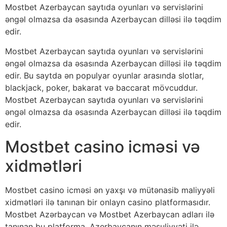
Mostbet Azerbaycan saytıda oyunları və servislərini
əngəl olmazsa da əsasında Azerbaycan dilləsi ilə təqdim
edir.
Mostbet Azerbaycan saytıda oyunları və servislərini
əngəl olmazsa da əsasında Azerbaycan dilləsi ilə təqdim
edir. Bu saytda ən populyar oyunlar arasında slotlar,
blackjack, poker, bakarat və baccarat mövcuddur.
Mostbet Azerbaycan saytıda oyunları və servislərini
əngəl olmazsa da əsasında Azerbaycan dilləsi ilə təqdim
edir.
Mostbet casino icməsi və
xidmətləri
Mostbet casino icməsi ən yaxşı və mütənasib maliyyəli
xidmətləri ilə tanınan bir onlayn casino platformasıdır.
Mostbet Azərbaycan və Mostbet Azerbaycan adları ilə
tanınan bu platforma, Azerbaycanın məsuliyyəti ilə