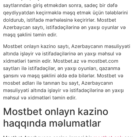
saytlarından giriş etməkdən sonra, sadeç bir dəfə
qeydiyyatdan keçirməklə məşq etmək üçün tələblərini
doldurub, istifadə mərhələsinə keçirirlər. Mostbet
Azerbaycan saytı, istifadəçilərinə ən yaxşı oyunlar və
məşq şəklini təmin edir.
Mostbet onlayn kazino saytı, Azerbaycanın məsuliyyəti
altında işləyir və istifadəçilərinə ən yaxşı məhsul və
xidmətləri təmin edir. Mostbet.az və mostbet.com
saytları ilə istifadəçilər, ən yaxşı oyunları, qazanma
şansını və məşq şəklini əldə edə bilərlər. Mostbet və
mosbet adları ilə tanınan bu sayt, Azerbaycanın
məsuliyyəti altında işləyir və istifadəçilərinə ən yaxşı
məhsul və xidmətləri təmin edir.
Mostbet onlayn kazino
haqqında məlumatlar