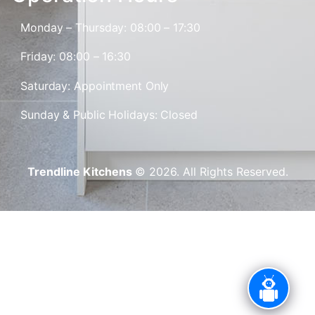
Monday – Thursday: 08:00 – 17:30
Friday: 08:00 – 16:30
Saturday: Appointment Only
Sunday & Public Holidays: Closed
Trendline Kitchens
© 2026. All Rights Reserved.