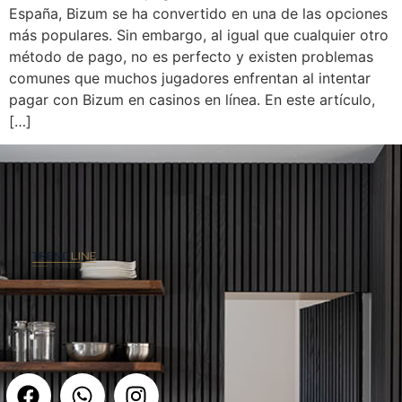
España, Bizum se ha convertido en una de las opciones
más populares. Sin embargo, al igual que cualquier otro
método de pago, no es perfecto y existen problemas
comunes que muchos jugadores enfrentan al intentar
pagar con Bizum en casinos en línea. En este artículo,
[…]