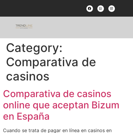
Category:
Comparativa de
casinos
Comparativa de casinos
online que aceptan Bizum
en España
Cuando se trata de pagar en línea en casinos en