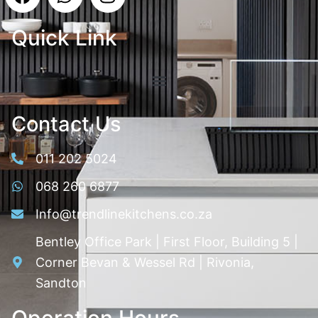
Quick Link
Contact Us
011 202 5024
068 260 6877
Info@trendlinekitchens.co.za
Bentley Office Park | First Floor, Building 5 |
Corner Bevan & Wessel Rd | Rivonia,
Sandton