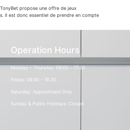
e TonyBet propose une offre de jeux
és. Il est donc essentiel de prendre en compte
Operation Hours
Monday – Thursday: 08:00 – 17:30
Friday: 08:00 – 16:30
Saturday: Appointment Only
Sunday & Public Holidays: Closed