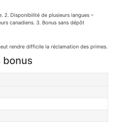
. 2. Disponibilité de plusieurs langues –
oueurs canadiens. 3. Bonus sans dépôt
ut rendre difficile la réclamation des primes.
s bonus