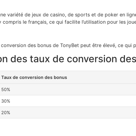
une variété de jeux de casino, de sports et de poker en ligne
compris le français, ce qui facilite l’utilisation pour les j
conversion des bonus de TonyBet peut être élevé, ce qui pe
n des taux de conversion de
Taux de conversion des bonus
50%
30%
20%