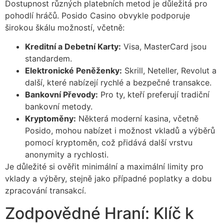
Dostupnost různých platebních metod je důležitá pro
pohodlí hráčů. Posido Casino obvykle podporuje
širokou škálu možností, včetně:
Kreditní a Debetní Karty:
Visa, MasterCard jsou
standardem.
Elektronické Peněženky:
Skrill, Neteller, Revolut a
další, které nabízejí rychlé a bezpečné transakce.
Bankovní Převody:
Pro ty, kteří preferují tradiční
bankovní metody.
Kryptoměny:
Některá moderní kasina, včetně
Posido, mohou nabízet i možnost vkladů a výběrů
pomocí kryptoměn, což přidává další vrstvu
anonymity a rychlosti.
Je důležité si ověřit minimální a maximální limity pro
vklady a výběry, stejně jako případné poplatky a dobu
zpracování transakcí.
Zodpovědné Hraní: Klíč k