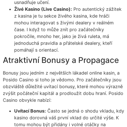
usnadňuje učení.
Živé Kasino (Live Casino):
Pro autentický zážitek
z kasina je tu sekce živého kasina, kde hráči
mohou interagovat s živými dealery v reálném
čase. I když to může znít pro začátečníky
pokročile, mnoho her, jako je živá ruleta, má
jednoduchá pravidla a přátelské dealery, kteří
pomáhají s orientací.
Atraktivní Bonusy a Propagace
Bonusy jsou jedním z největších lákadel online kasin, a
Posido Casino si toho je vědomo. Pro začátečníky jsou
obzvláště důležité uvítací bonusy, které mohou výrazně
zvýšit počáteční kapitál a prodloužit dobu hraní. Posido
Casino obvykle nabízí:
Uvítací Bonus:
Často se jedná o shodu vkladu, kdy
kasino dorovná váš první vklad do určité výše. K
tomu mohou být přidány i volné otáčky na