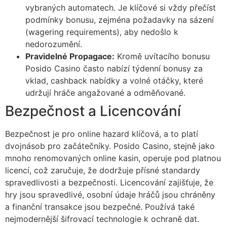
vybraných automatech. Je klíčové si vždy přečíst
podmínky bonusu, zejména požadavky na sázení
(wagering requirements), aby nedošlo k
nedorozumění.
Pravidelné Propagace:
Kromě uvítacího bonusu
Posido Casino často nabízí týdenní bonusy za
vklad, cashback nabídky a volné otáčky, které
udržují hráče angažované a odměňované.
Bezpečnost a Licencování
Bezpečnost je pro online hazard klíčová, a to platí
dvojnásob pro začátečníky. Posido Casino, stejně jako
mnoho renomovaných online kasin, operuje pod platnou
licencí, což zaručuje, že dodržuje přísné standardy
spravedlivosti a bezpečnosti. Licencování zajišťuje, že
hry jsou spravedlivé, osobní údaje hráčů jsou chráněny
a finanční transakce jsou bezpečné. Používá také
nejmodernější šifrovací technologie k ochraně dat.