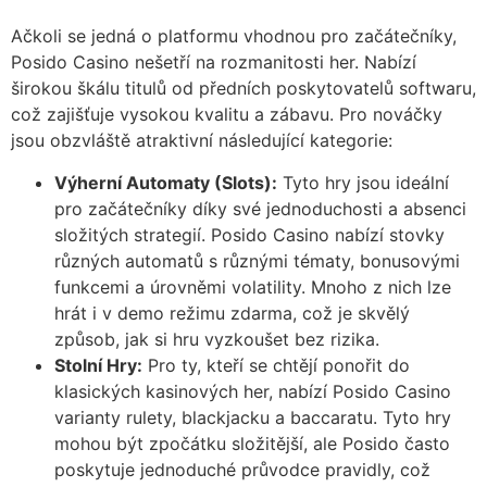
Ačkoli se jedná o platformu vhodnou pro začátečníky,
Posido Casino nešetří na rozmanitosti her. Nabízí
širokou škálu titulů od předních poskytovatelů softwaru,
což zajišťuje vysokou kvalitu a zábavu. Pro nováčky
jsou obzvláště atraktivní následující kategorie:
Výherní Automaty (Slots):
Tyto hry jsou ideální
pro začátečníky díky své jednoduchosti a absenci
složitých strategií. Posido Casino nabízí stovky
různých automatů s různými tématy, bonusovými
funkcemi a úrovněmi volatility. Mnoho z nich lze
hrát i v demo režimu zdarma, což je skvělý
způsob, jak si hru vyzkoušet bez rizika.
Stolní Hry:
Pro ty, kteří se chtějí ponořit do
klasických kasinových her, nabízí Posido Casino
varianty rulety, blackjacku a baccaratu. Tyto hry
mohou být zpočátku složitější, ale Posido často
poskytuje jednoduché průvodce pravidly, což