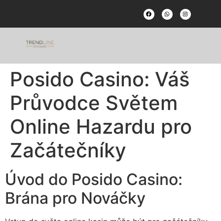
Posido Casino: Váš
Průvodce Světem
Online Hazardu pro
Začátečníky
Úvod do Posido Casino:
Brána pro Nováčky