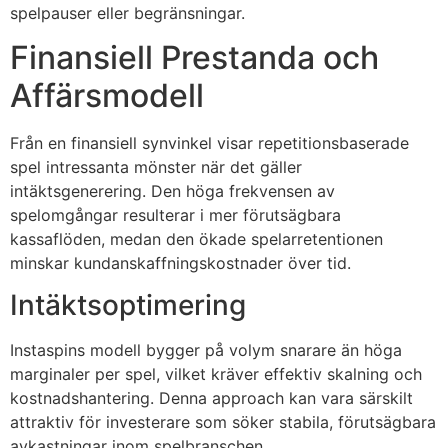
spelpauser eller begränsningar.
Finansiell Prestanda och
Affärsmodell
Från en finansiell synvinkel visar repetitionsbaserade
spel intressanta mönster när det gäller
intäktsgenerering. Den höga frekvensen av
spelomgångar resulterar i mer förutsägbara
kassaflöden, medan den ökade spelarretentionen
minskar kundanskaffningskostnader över tid.
Intäktsoptimering
Instaspins modell bygger på volym snarare än höga
marginaler per spel, vilket kräver effektiv skalning och
kostnadshantering. Denna approach kan vara särskilt
attraktiv för investerare som söker stabila, förutsägbara
avkastningar inom spelbranschen.