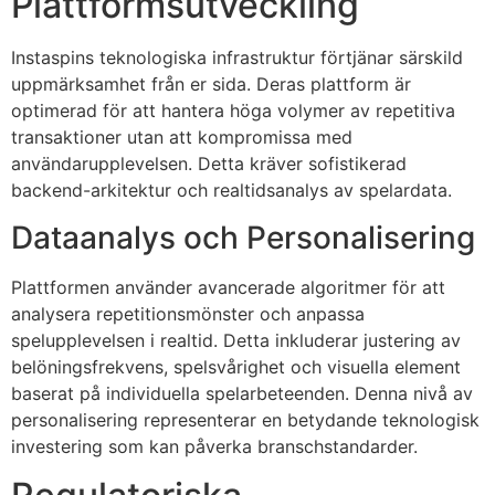
Plattformsutveckling
Instaspins teknologiska infrastruktur förtjänar särskild
uppmärksamhet från er sida. Deras plattform är
optimerad för att hantera höga volymer av repetitiva
transaktioner utan att kompromissa med
användarupplevelsen. Detta kräver sofistikerad
backend-arkitektur och realtidsanalys av spelardata.
Dataanalys och Personalisering
Plattformen använder avancerade algoritmer för att
analysera repetitionsmönster och anpassa
spelupplevelsen i realtid. Detta inkluderar justering av
belöningsfrekvens, spelsvårighet och visuella element
baserat på individuella spelarbeteenden. Denna nivå av
personalisering representerar en betydande teknologisk
investering som kan påverka branschstandarder.