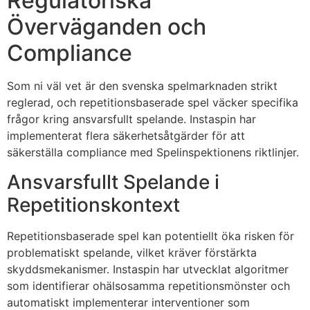
Regulatoriska
Överväganden och
Compliance
Som ni väl vet är den svenska spelmarknaden strikt
reglerad, och repetitionsbaserade spel väcker specifika
frågor kring ansvarsfullt spelande. Instaspin har
implementerat flera säkerhetsåtgärder för att
säkerställa compliance med Spelinspektionens riktlinjer.
Ansvarsfullt Spelande i
Repetitionskontext
Repetitionsbaserade spel kan potentiellt öka risken för
problematiskt spelande, vilket kräver förstärkta
skyddsmekanismer. Instaspin har utvecklat algoritmer
som identifierar ohälsosamma repetitionsmönster och
automatiskt implementerar interventioner som