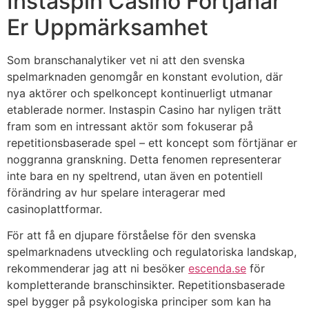
Instaspin Casino Förtjänar
Er Uppmärksamhet
Som branschanalytiker vet ni att den svenska
spelmarknaden genomgår en konstant evolution, där
nya aktörer och spelkoncept kontinuerligt utmanar
etablerade normer. Instaspin Casino har nyligen trätt
fram som en intressant aktör som fokuserar på
repetitionsbaserade spel – ett koncept som förtjänar er
noggranna granskning. Detta fenomen representerar
inte bara en ny speltrend, utan även en potentiell
förändring av hur spelare interagerar med
casinoplattformar.
För att få en djupare förståelse för den svenska
spelmarknadens utveckling och regulatoriska landskap,
rekommenderar jag att ni besöker
escenda.se
för
kompletterande branschinsikter. Repetitionsbaserade
spel bygger på psykologiska principer som kan ha