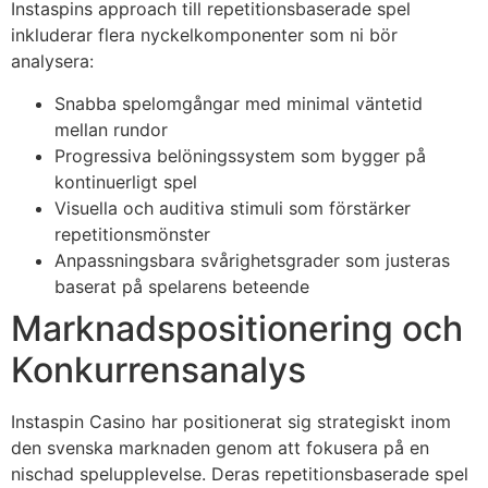
Instaspins approach till repetitionsbaserade spel
inkluderar flera nyckelkomponenter som ni bör
analysera:
Snabba spelomgångar med minimal väntetid
mellan rundor
Progressiva belöningssystem som bygger på
kontinuerligt spel
Visuella och auditiva stimuli som förstärker
repetitionsmönster
Anpassningsbara svårighetsgrader som justeras
baserat på spelarens beteende
Marknadspositionering och
Konkurrensanalys
Instaspin Casino har positionerat sig strategiskt inom
den svenska marknaden genom att fokusera på en
nischad spelupplevelse. Deras repetitionsbaserade spel