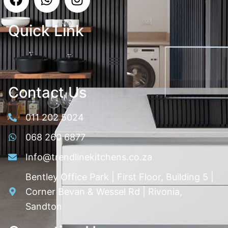
Quick Link
Contact Us
011 202 5024
068 260 6877
Info@trendlinekitchens.co.za
Bentley Office Park | First Floor, Building 5 |
Corner Bevan & Wessel Rd | Rivonia,
Sandton